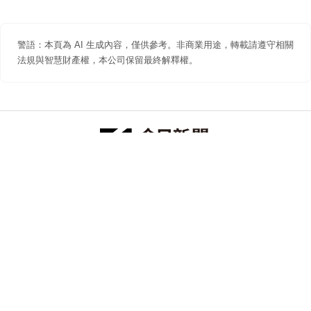
警語：本頁為 AI 生成內容，僅供參考。非商業用途，轉載請遵守相關
法規與智慧財產權，本公司保留最終解釋權。
防詐聲明
著作權聲明
免責聲明
關於我們
隱私權聲明
合作提案
追蹤 NOWNEWS 今日新聞