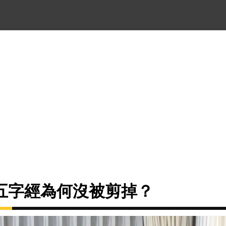
五字經為何沒被剪掉？