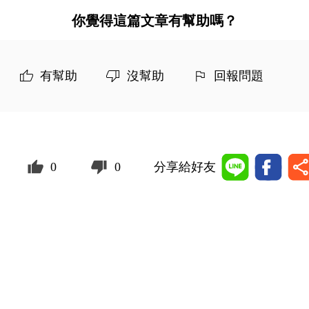
你覺得這篇文章有幫助嗎？
有幫助
沒幫助
回報問題
0
0
分享給好友