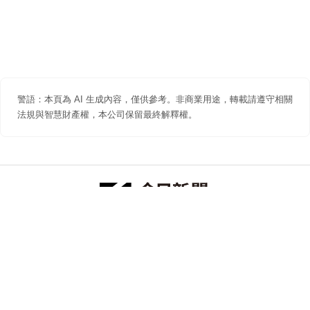
警語：本頁為 AI 生成內容，僅供參考。非商業用途，轉載請遵守相關
法規與智慧財產權，本公司保留最終解釋權。
防詐聲明
著作權聲明
免責聲明
關於我們
隱私權聲明
合作提案
追蹤 NOWNEWS 今日新聞