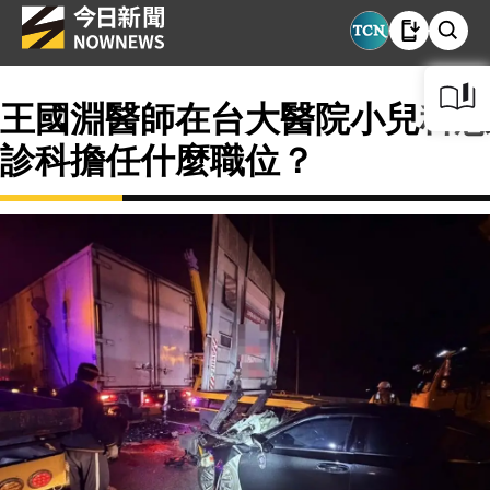
王國淵醫師在台大醫院小兒科急
診科擔任什麼職位？