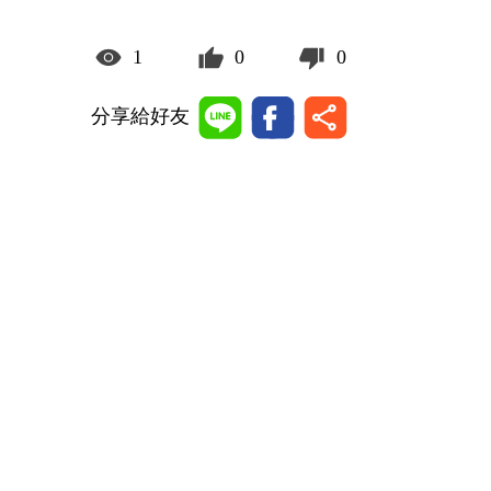
1
0
0
分享給好友