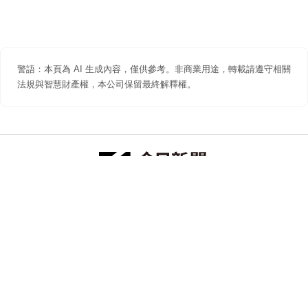
警語：本頁為 AI 生成內容，僅供參考。非商業用途，轉載請遵守相關
法規與智慧財產權，本公司保留最終解釋權。
防詐聲明
著作權聲明
免責聲明
關於我們
隱私權聲明
合作提案
追蹤 NOWNEWS 今日新聞