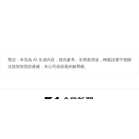
警語：本頁為 AI 生成內容，僅供參考。非商業用途，轉載請遵守相關
法規與智慧財產權，本公司保留最終解釋權。
防詐聲明
著作權聲明
免責聲明
關於我們
隱私權聲明
合作提案
追蹤 NOWNEWS 今日新聞