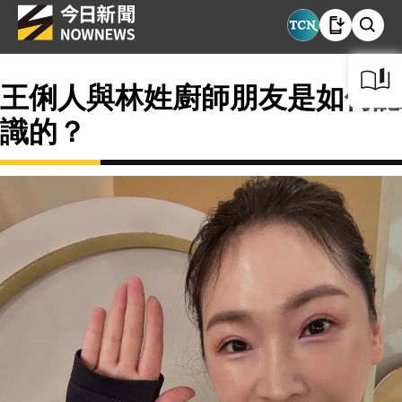
王俐人與林姓廚師朋友是如何認
識的？