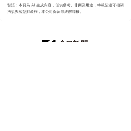
警語：本頁為 AI 生成內容，僅供參考。非商業用途，轉載請遵守相關
法規與智慧財產權，本公司保留最終解釋權。
防詐聲明
著作權聲明
免責聲明
關於我們
隱私權聲明
合作提案
追蹤 NOWNEWS 今日新聞
© 今日傳媒(股)公司版權所有，非經授權，不許轉載本網站內容 ©