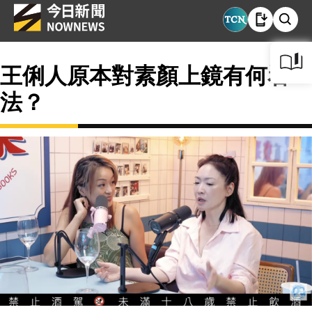
王俐人原本對素顏上鏡有何看
法？