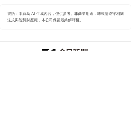
警語：本頁為 AI 生成內容，僅供參考。非商業用途，轉載請遵守相關
法規與智慧財產權，本公司保留最終解釋權。
防詐聲明
著作權聲明
免責聲明
關於我們
隱私權聲明
合作提案
追蹤 NOWNEWS 今日新聞