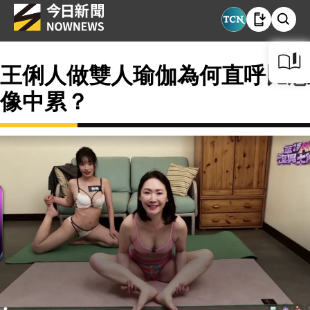
王俐人做雙人瑜伽為何直呼比想
像中累？