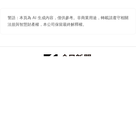
警語：本頁為 AI 生成內容，僅供參考。非商業用途，轉載請遵守相關
法規與智慧財產權，本公司保留最終解釋權。
防詐聲明
著作權聲明
免責聲明
關於我們
隱私權聲明
合作提案
追蹤 NOWNEWS 今日新聞