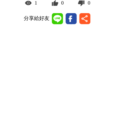
1
0
0
分享給好友