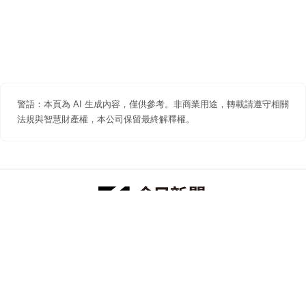
警語：本頁為 AI 生成內容，僅供參考。非商業用途，轉載請遵守相關
法規與智慧財產權，本公司保留最終解釋權。
防詐聲明
著作權聲明
免責聲明
關於我們
隱私權聲明
合作提案
追蹤 NOWNEWS 今日新聞