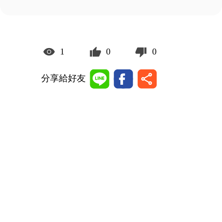
1
0
0
分享給好友