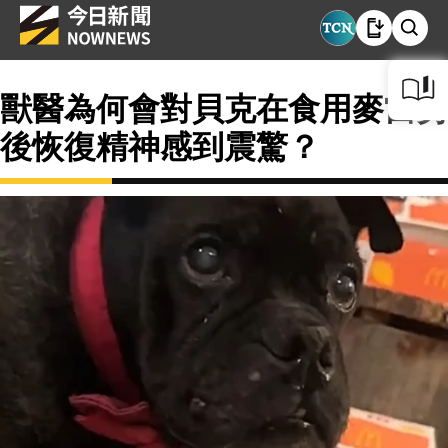
獸醫為何會對貝克在食用麥當勞
後恢復精神感到震驚？