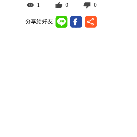
1
0
0
分享給好友