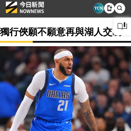
獨行俠願不願意再與湖人交易？