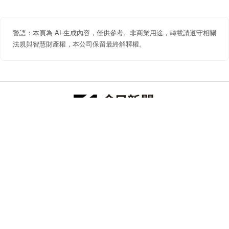
警語：本頁為 AI 生成內容，僅供參考。非商業用途，轉載請遵守相關
法規與智慧財產權，本公司保留最終解釋權。
防詐聲明
著作權聲明
免責聲明
關於我們
隱私權聲明
合作提案
追蹤 NOWNEWS 今日新聞