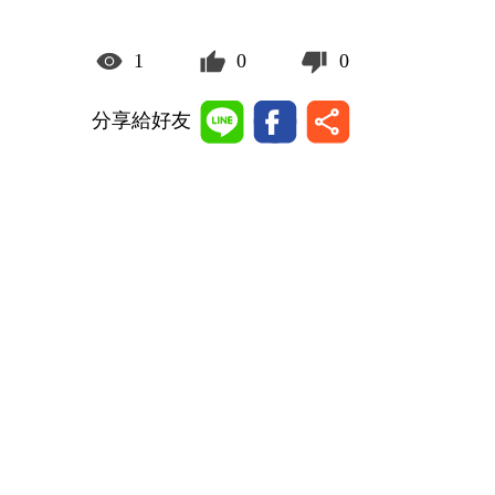
1
0
0
分享給好友