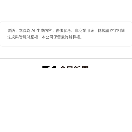
警語：本頁為 AI 生成內容，僅供參考。非商業用途，轉載請遵守相關
法規與智慧財產權，本公司保留最終解釋權。
防詐聲明
著作權聲明
免責聲明
關於我們
隱私權聲明
合作提案
追蹤 NOWNEWS 今日新聞