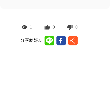
1
0
0
分享給好友