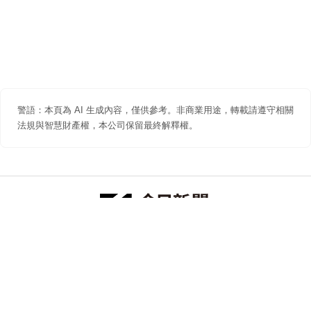
警語：本頁為 AI 生成內容，僅供參考。非商業用途，轉載請遵守相關
法規與智慧財產權，本公司保留最終解釋權。
防詐聲明
著作權聲明
免責聲明
關於我們
隱私權聲明
合作提案
追蹤 NOWNEWS 今日新聞