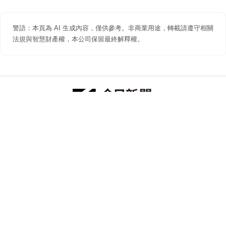
警語：本頁為 AI 生成內容，僅供參考。非商業用途，轉載請遵守相關
法規與智慧財產權，本公司保留最終解釋權。
防詐聲明
著作權聲明
免責聲明
關於我們
隱私權聲明
合作提案
追蹤 NOWNEWS 今日新聞