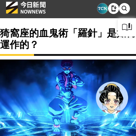
猗窩座的血鬼術「羅針」是如何
運作的？