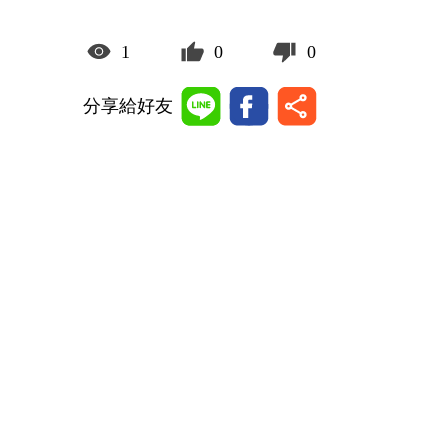
1
0
0
分享給好友