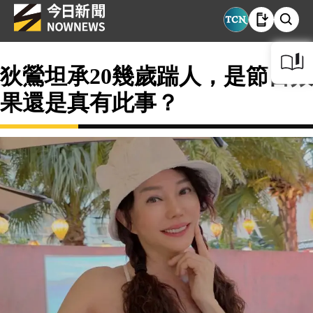
狄鶯坦承20幾歲踹人，是節目效
果還是真有此事？