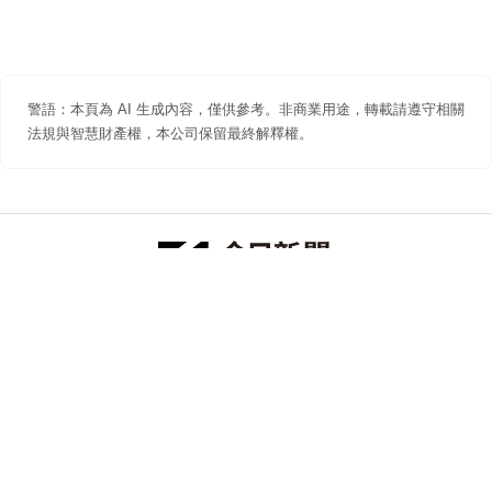
警語：本頁為 AI 生成內容，僅供參考。非商業用途，轉載請遵守相關
法規與智慧財產權，本公司保留最終解釋權。
防詐聲明
著作權聲明
免責聲明
關於我們
隱私權聲明
合作提案
追蹤 NOWNEWS 今日新聞