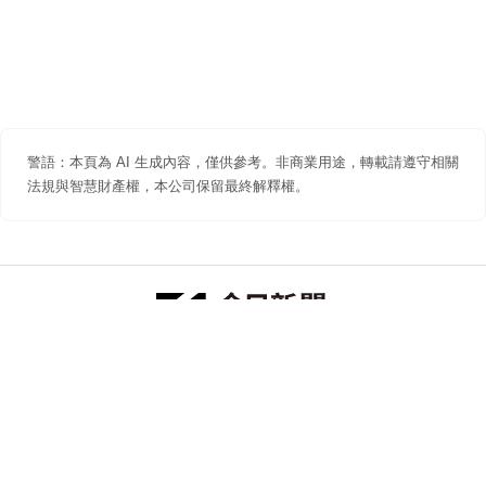
警語：本頁為 AI 生成內容，僅供參考。非商業用途，轉載請遵守相關
法規與智慧財產權，本公司保留最終解釋權。
防詐聲明
著作權聲明
免責聲明
關於我們
隱私權聲明
合作提案
追蹤 NOWNEWS 今日新聞