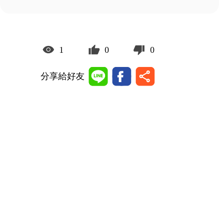
1
0
0
分享給好友