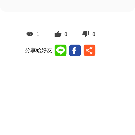
1
0
0
分享給好友