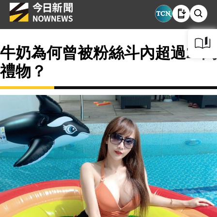
牛奶為何曾被粉絲斗內超過25萬
禮物？