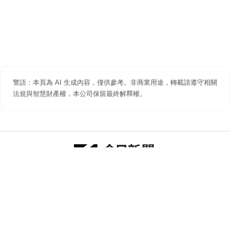
警語：本頁為 AI 生成內容，僅供參考。非商業用途，轉載請遵守相關
法規與智慧財產權，本公司保留最終解釋權。
防詐聲明
著作權聲明
免責聲明
關於我們
隱私權聲明
合作提案
追蹤 NOWNEWS 今日新聞