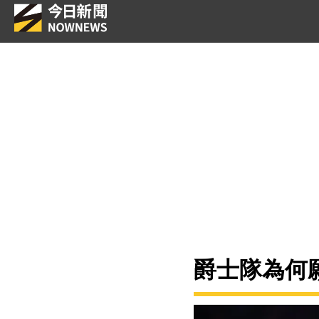
爵士隊為何