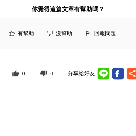
你覺得這篇文章有幫助嗎？
有幫助
沒幫助
回報問題
0
0
分享給好友