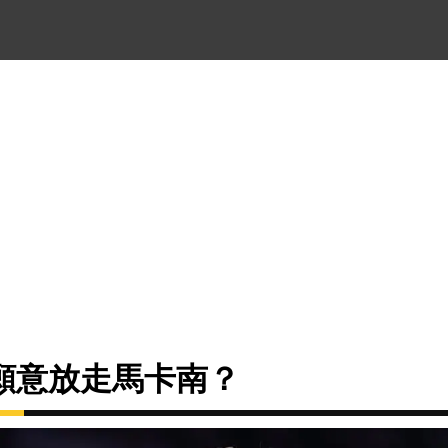
願意放走馬卡南？