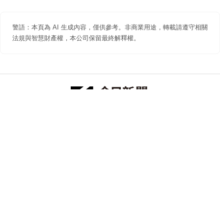
警語：本頁為 AI 生成內容，僅供參考。非商業用途，轉載請遵守相關
法規與智慧財產權，本公司保留最終解釋權。
防詐聲明
著作權聲明
免責聲明
關於我們
隱私權聲明
合作提案
追蹤 NOWNEWS 今日新聞