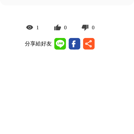
1
0
0
分享給好友