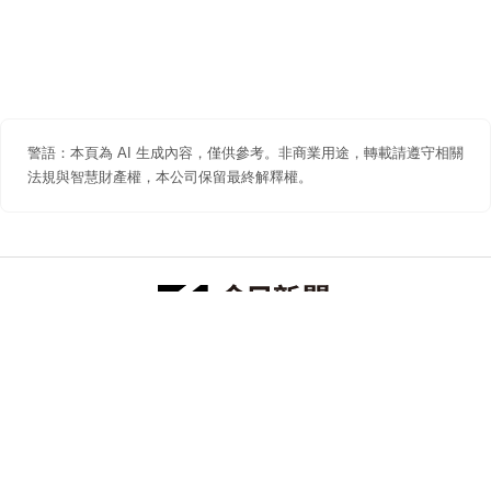
警語：本頁為 AI 生成內容，僅供參考。非商業用途，轉載請遵守相關
法規與智慧財產權，本公司保留最終解釋權。
防詐聲明
著作權聲明
免責聲明
關於我們
隱私權聲明
合作提案
追蹤 NOWNEWS 今日新聞