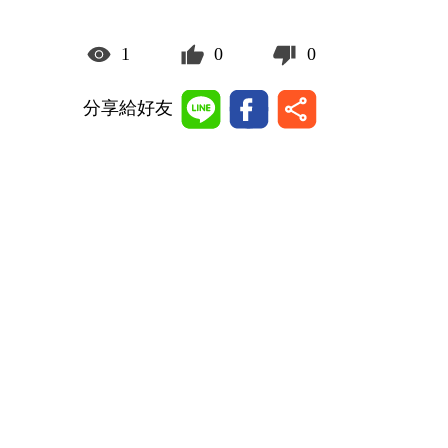
1
0
0
分享給好友