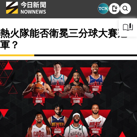
熱火隊能否衛冕三分球大賽冠
軍？