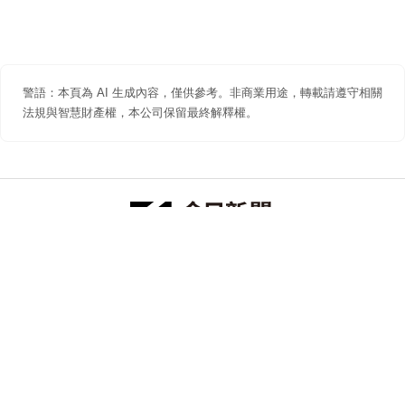
警語：本頁為 AI 生成內容，僅供參考。非商業用途，轉載請遵守相關
法規與智慧財產權，本公司保留最終解釋權。
防詐聲明
著作權聲明
免責聲明
關於我們
隱私權聲明
合作提案
追蹤 NOWNEWS 今日新聞