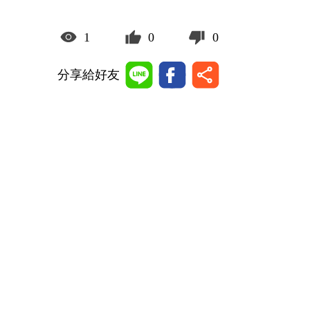
1
0
0
分享給好友