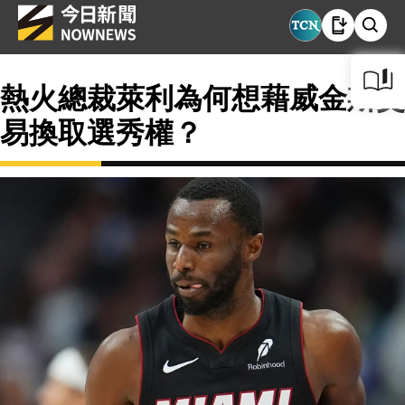
熱火總裁萊利為何想藉威金斯交
易換取選秀權？