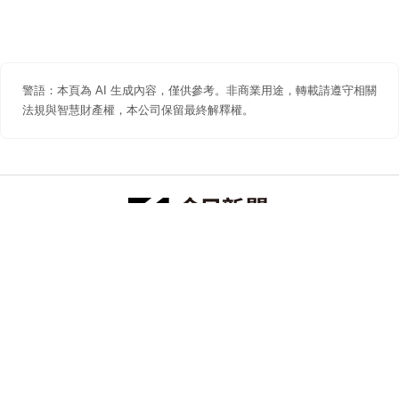
警語：本頁為 AI 生成內容，僅供參考。非商業用途，轉載請遵守相關
法規與智慧財產權，本公司保留最終解釋權。
防詐聲明
著作權聲明
免責聲明
關於我們
隱私權聲明
合作提案
追蹤 NOWNEWS 今日新聞