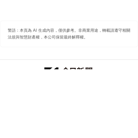
警語：本頁為 AI 生成內容，僅供參考。非商業用途，轉載請遵守相關
法規與智慧財產權，本公司保留最終解釋權。
防詐聲明
著作權聲明
免責聲明
關於我們
隱私權聲明
合作提案
追蹤 NOWNEWS 今日新聞