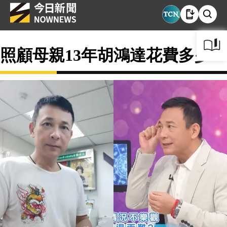
照顧母親13年胡鴻達花費多少？