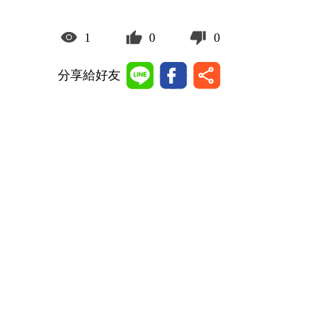
1
0
0
分享給好友