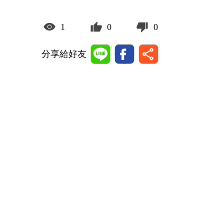
1
0
0
分享給好友