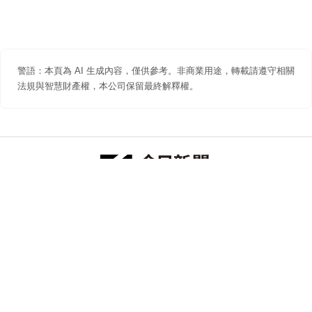
警語：本頁為 AI 生成內容，僅供參考。非商業用途，轉載請遵守相關
法規與智慧財產權，本公司保留最終解釋權。
防詐聲明
著作權聲明
免責聲明
關於我們
隱私權聲明
合作提案
追蹤 NOWNEWS 今日新聞