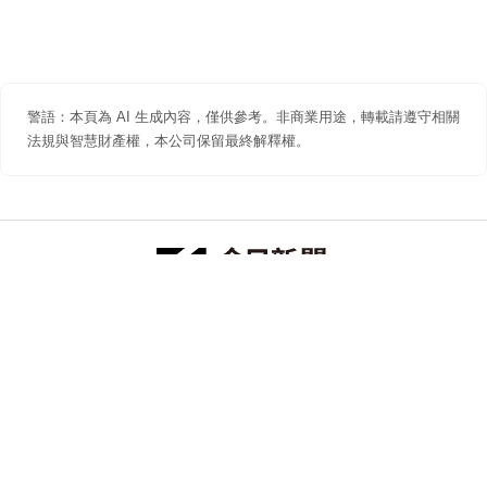
警語：本頁為 AI 生成內容，僅供參考。非商業用途，轉載請遵守相關
法規與智慧財產權，本公司保留最終解釋權。
防詐聲明
著作權聲明
免責聲明
關於我們
隱私權聲明
合作提案
追蹤 NOWNEWS 今日新聞