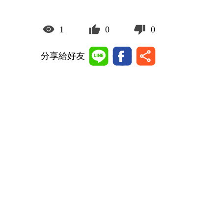
1
0
0
分享給好友