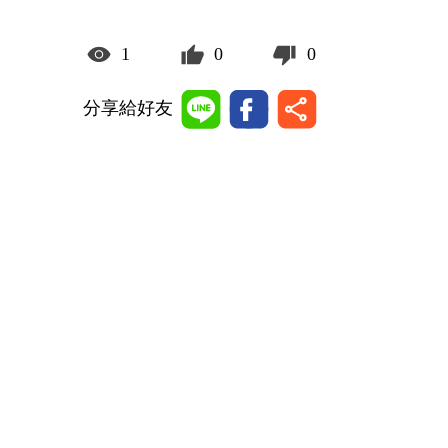
1
0
0
分享給好友