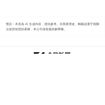
警語：本頁為 AI 生成內容，僅供參考。非商業用途，轉載請遵守相關
法規與智慧財產權，本公司保留最終解釋權。
防詐聲明
著作權聲明
免責聲明
關於我們
隱私權聲明
合作提案
追蹤 NOWNEWS 今日新聞