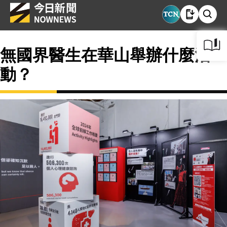
無國界醫生在華山舉辦什麼活
動？