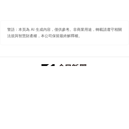
警語：本頁為 AI 生成內容，僅供參考。非商業用途，轉載請遵守相關
法規與智慧財產權，本公司保留最終解釋權。
防詐聲明
著作權聲明
免責聲明
關於我們
隱私權聲明
合作提案
追蹤 NOWNEWS 今日新聞