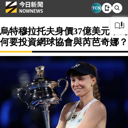
烏特穆拉托夫身價37億美元，為
何要投資網球協會與芮芭奇娜？