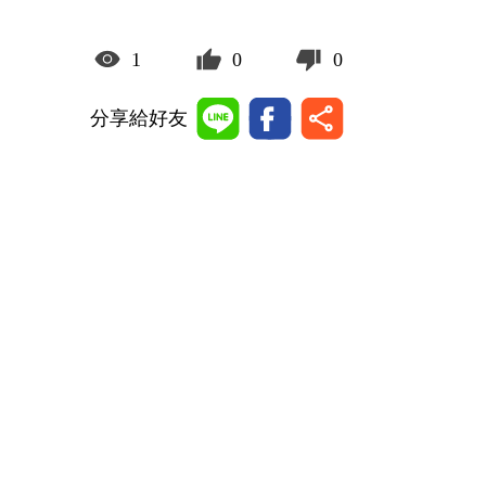
1
0
0
分享給好友