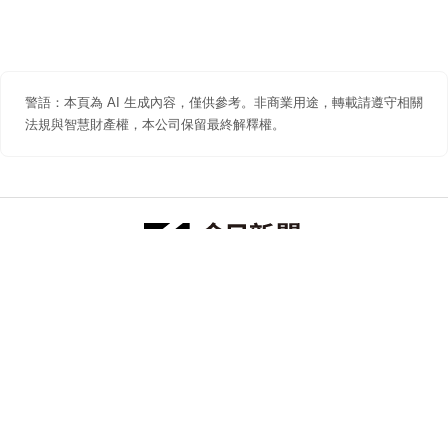
警語：本頁為 AI 生成內容，僅供參考。非商業用途，轉載請遵守相關
法規與智慧財產權，本公司保留最終解釋權。
防詐聲明
著作權聲明
免責聲明
關於我們
隱私權聲明
合作提案
追蹤 NOWNEWS 今日新聞