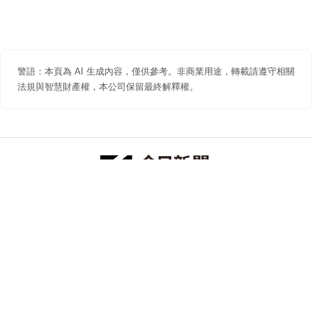
警語：本頁為 AI 生成內容，僅供參考。非商業用途，轉載請遵守相關
法規與智慧財產權，本公司保留最終解釋權。
防詐聲明
著作權聲明
免責聲明
關於我們
隱私權聲明
合作提案
追蹤 NOWNEWS 今日新聞