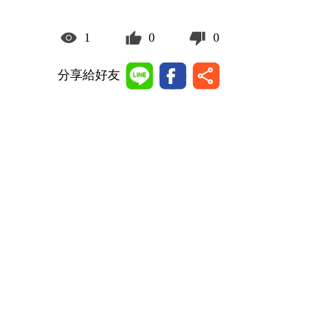
1
0
0
分享給好友