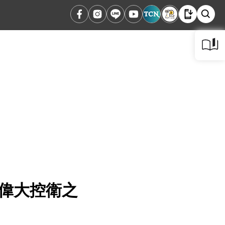
最偉大控衛之