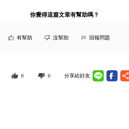
你覺得這篇文章有幫助嗎？
有幫助
沒幫助
回報問題
0
0
分享給好友