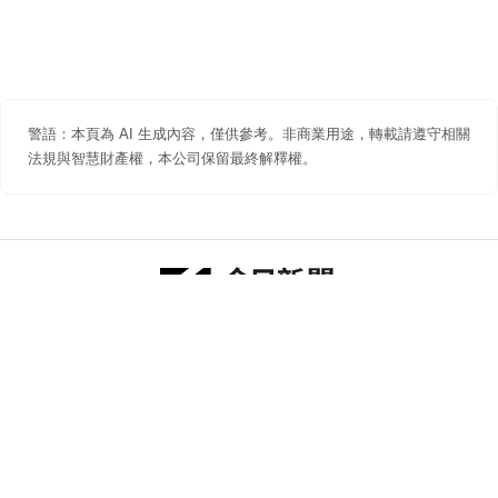
警語：本頁為 AI 生成內容，僅供參考。非商業用途，轉載請遵守相關
法規與智慧財產權，本公司保留最終解釋權。
防詐聲明
著作權聲明
免責聲明
關於我們
隱私權聲明
合作提案
追蹤 NOWNEWS 今日新聞