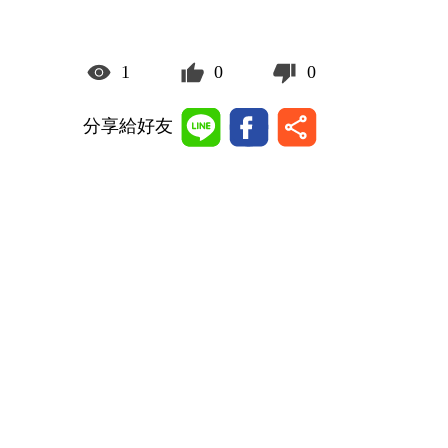
1
0
0
分享給好友