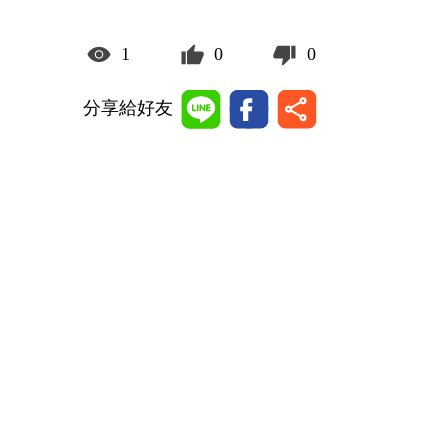
1
0
0
分享給好友