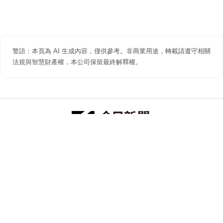
警語：本頁為 AI 生成內容，僅供參考。非商業用途，轉載請遵守相關
法規與智慧財產權，本公司保留最終解釋權。
防詐聲明
著作權聲明
免責聲明
關於我們
隱私權聲明
合作提案
追蹤 NOWNEWS 今日新聞