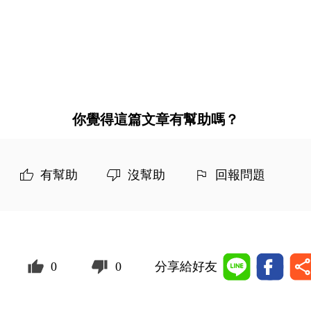
你覺得這篇文章有幫助嗎？
有幫助
沒幫助
回報問題
0
0
分享給好友