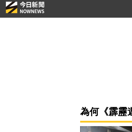
為何《霹靂