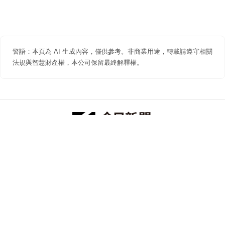
警語：本頁為 AI 生成內容，僅供參考。非商業用途，轉載請遵守相關
法規與智慧財產權，本公司保留最終解釋權。
防詐聲明
著作權聲明
免責聲明
關於我們
隱私權聲明
合作提案
追蹤 NOWNEWS 今日新聞