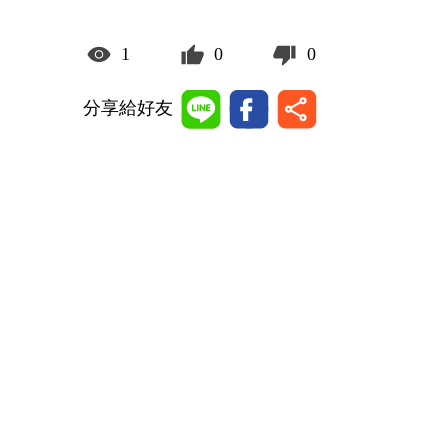
1
0
0
分享給好友