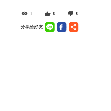
1
0
0
分享給好友