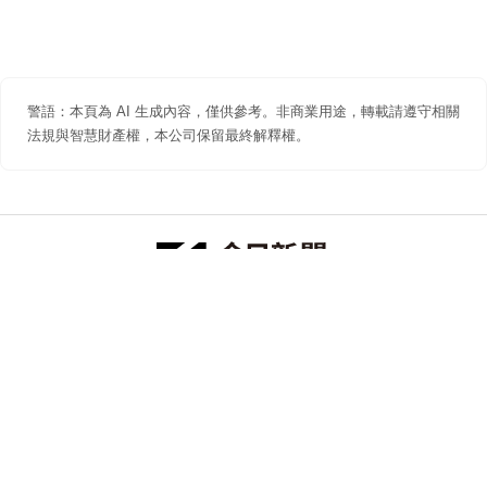
警語：本頁為 AI 生成內容，僅供參考。非商業用途，轉載請遵守相關
法規與智慧財產權，本公司保留最終解釋權。
防詐聲明
著作權聲明
免責聲明
關於我們
隱私權聲明
合作提案
追蹤 NOWNEWS 今日新聞