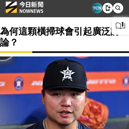
為何這顆橫掃球會引起廣泛討
論？