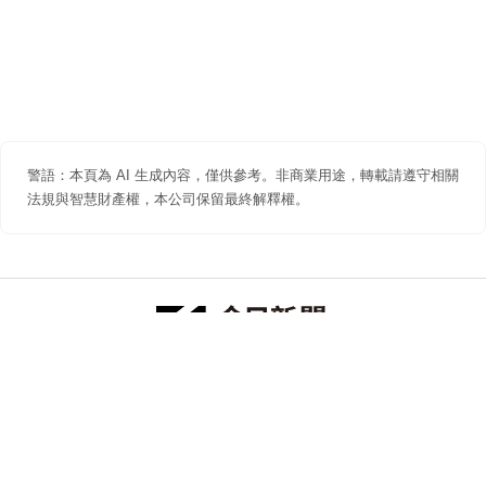
警語：本頁為 AI 生成內容，僅供參考。非商業用途，轉載請遵守相關
法規與智慧財產權，本公司保留最終解釋權。
防詐聲明
著作權聲明
免責聲明
關於我們
隱私權聲明
合作提案
追蹤 NOWNEWS 今日新聞