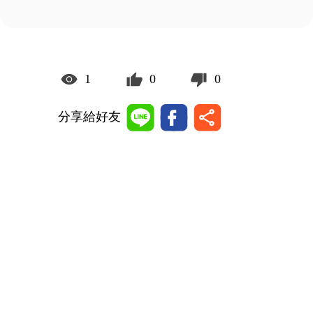
1
0
0
分享給好友