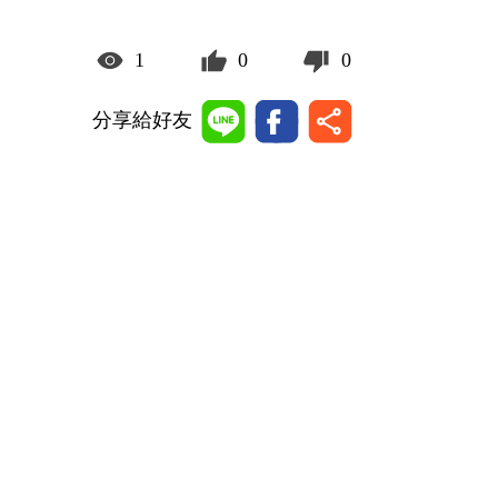
1
0
0
分享給好友