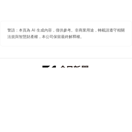
警語：本頁為 AI 生成內容，僅供參考。非商業用途，轉載請遵守相關
法規與智慧財產權，本公司保留最終解釋權。
防詐聲明
著作權聲明
免責聲明
關於我們
隱私權聲明
合作提案
追蹤 NOWNEWS 今日新聞