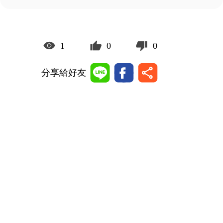
1
0
0
分享給好友