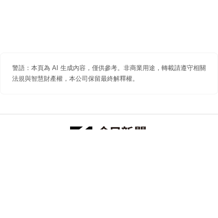
警語：本頁為 AI 生成內容，僅供參考。非商業用途，轉載請遵守相關
法規與智慧財產權，本公司保留最終解釋權。
防詐聲明
著作權聲明
免責聲明
關於我們
隱私權聲明
合作提案
追蹤 NOWNEWS 今日新聞