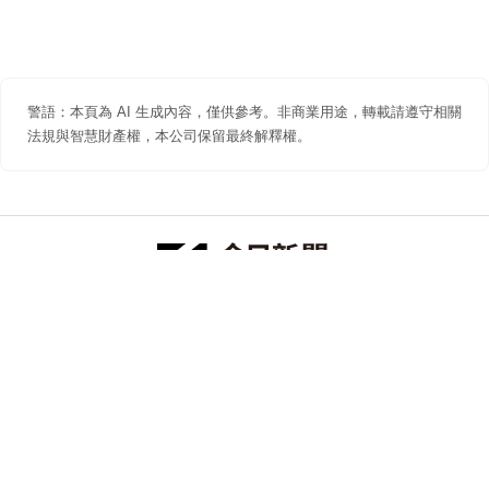
警語：本頁為 AI 生成內容，僅供參考。非商業用途，轉載請遵守相關
法規與智慧財產權，本公司保留最終解釋權。
防詐聲明
著作權聲明
免責聲明
關於我們
隱私權聲明
合作提案
追蹤 NOWNEWS 今日新聞