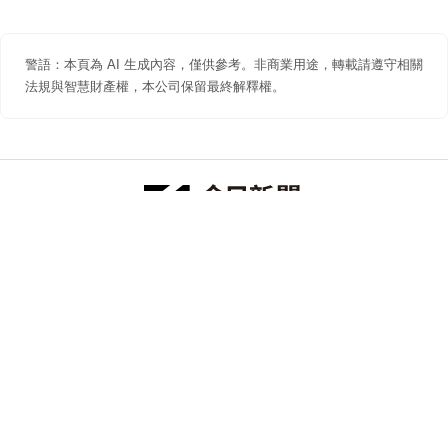
警語：本頁為 AI 生成內容，僅供參考。非商業用途，轉載請遵守相關
法規與智慧財產權，本公司保留最終解釋權。
防詐聲明
著作權聲明
免責聲明
關於我們
隱私權聲明
合作提案
追蹤 NOWNEWS 今日新聞