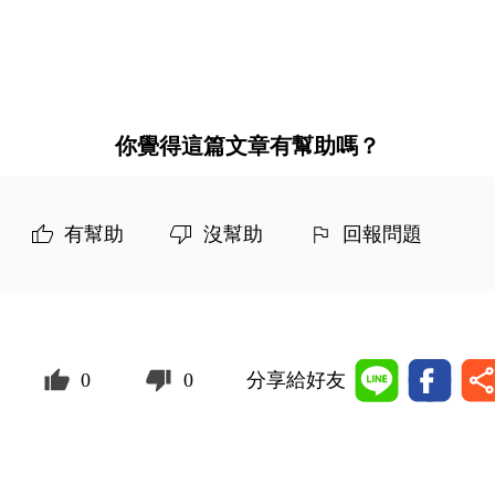
你覺得這篇文章有幫助嗎？
有幫助
沒幫助
回報問題
0
0
分享給好友