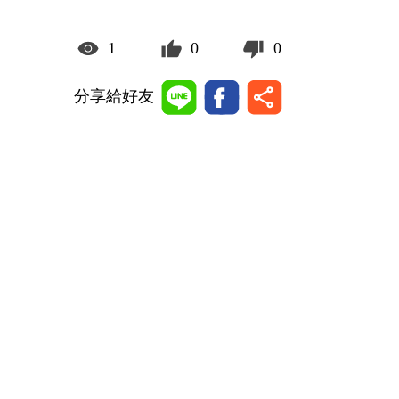
1
0
0
分享給好友