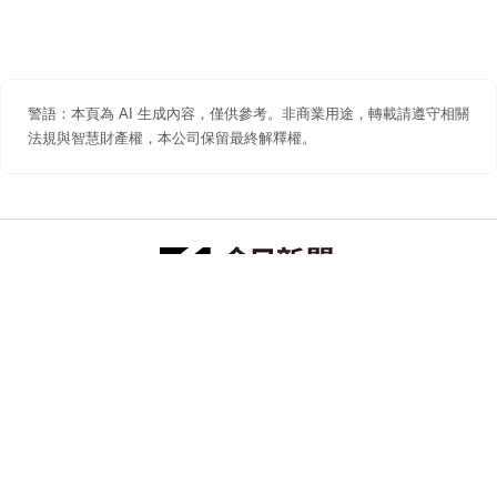
警語：本頁為 AI 生成內容，僅供參考。非商業用途，轉載請遵守相關
法規與智慧財產權，本公司保留最終解釋權。
防詐聲明
著作權聲明
免責聲明
關於我們
隱私權聲明
合作提案
追蹤 NOWNEWS 今日新聞