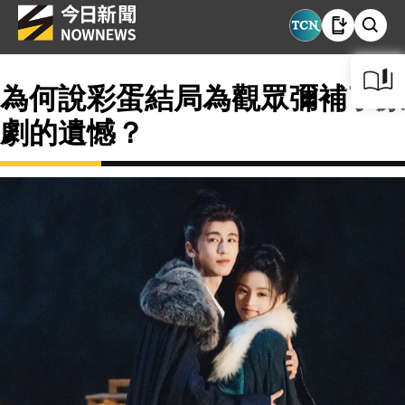
為何說彩蛋結局為觀眾彌補了原
劇的遺憾？