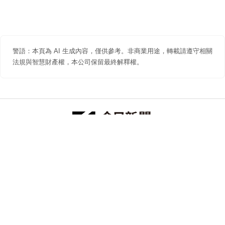
警語：本頁為 AI 生成內容，僅供參考。非商業用途，轉載請遵守相關
法規與智慧財產權，本公司保留最終解釋權。
防詐聲明
著作權聲明
免責聲明
關於我們
隱私權聲明
合作提案
追蹤 NOWNEWS 今日新聞