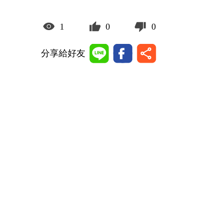
1
0
0
分享給好友