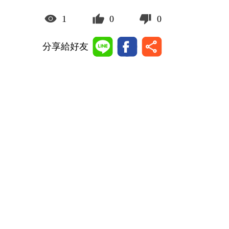
1
0
0
分享給好友