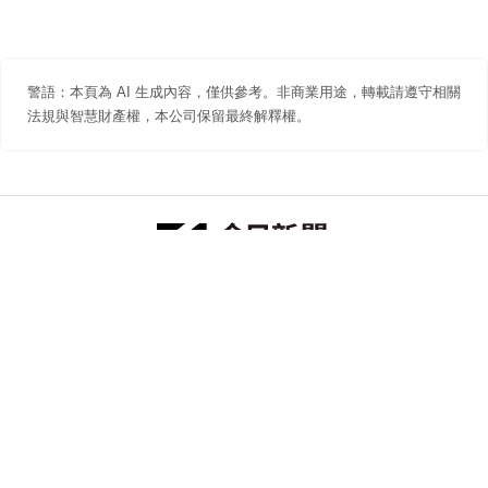
警語：本頁為 AI 生成內容，僅供參考。非商業用途，轉載請遵守相關
法規與智慧財產權，本公司保留最終解釋權。
防詐聲明
著作權聲明
免責聲明
關於我們
隱私權聲明
合作提案
追蹤 NOWNEWS 今日新聞