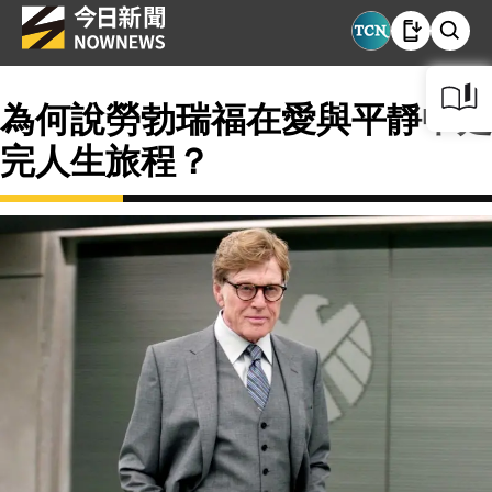
為何說勞勃瑞福在愛與平靜中走
完人生旅程？