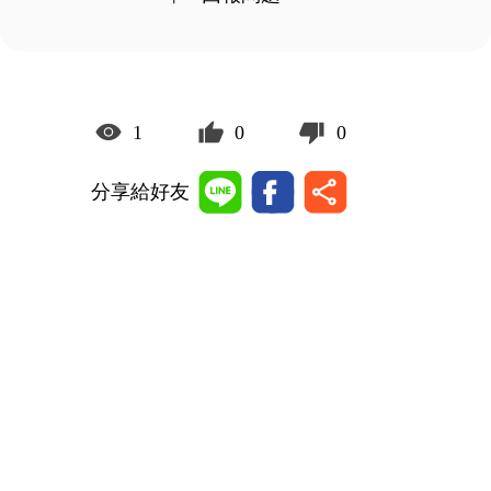
1
0
0
分享給好友