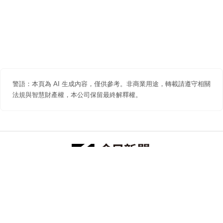
警語：本頁為 AI 生成內容，僅供參考。非商業用途，轉載請遵守相關
法規與智慧財產權，本公司保留最終解釋權。
防詐聲明
著作權聲明
免責聲明
關於我們
隱私權聲明
合作提案
追蹤 NOWNEWS 今日新聞