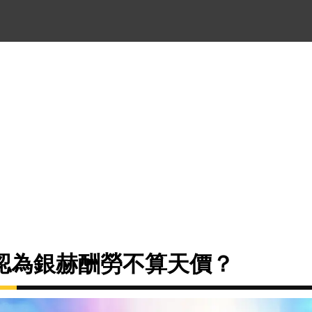
認為銀赫酬勞不算天價？