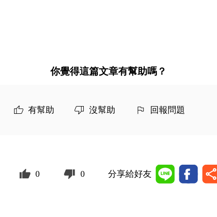
你覺得這篇文章有幫助嗎？
有幫助
沒幫助
回報問題
0
0
分享給好友