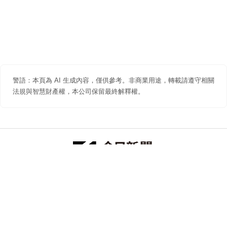
警語：本頁為 AI 生成內容，僅供參考。非商業用途，轉載請遵守相關
法規與智慧財產權，本公司保留最終解釋權。
防詐聲明
著作權聲明
免責聲明
關於我們
隱私權聲明
合作提案
追蹤 NOWNEWS 今日新聞