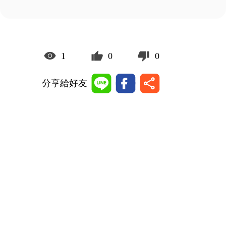
1
0
0
分享給好友