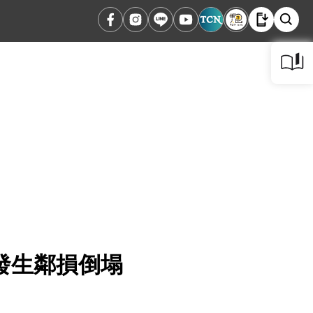
發生鄰損倒塌