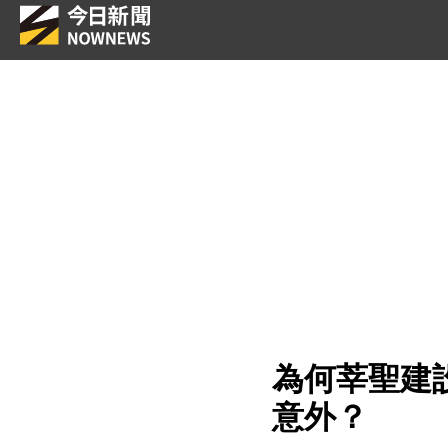
為何莘聖建
意外？