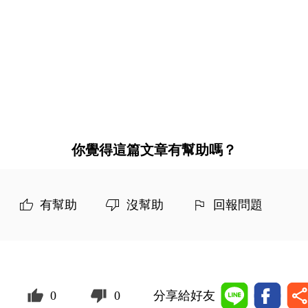
你覺得這篇文章有幫助嗎？
有幫助
沒幫助
回報問題
0
0
分享給好友