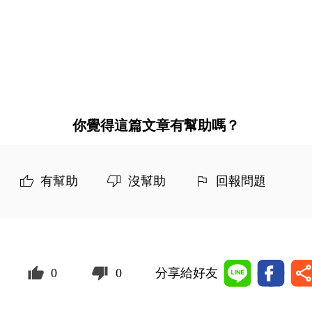
你覺得這篇文章有幫助嗎？
有幫助
沒幫助
回報問題
0
0
分享給好友